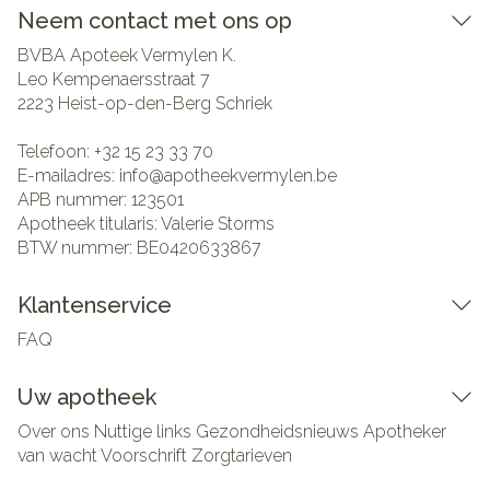
Neem contact met ons op
BVBA Apoteek Vermylen K.
Leo Kempenaersstraat 7
2223
Heist-op-den-Berg Schriek
Telefoon:
+32 15 23 33 70
E-mailadres:
info@
apotheekvermylen.be
APB nummer:
123501
Apotheek titularis:
Valerie Storms
BTW nummer:
BE0420633867
Klantenservice
FAQ
Uw apotheek
Over ons
Nuttige links
Gezondheidsnieuws
Apotheker
van wacht
Voorschrift
Zorgtarieven