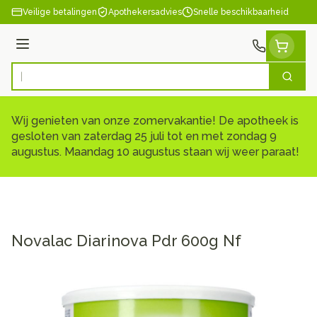
Ga naar de inhoud
Veilige betalingen
Apothekersadvies
Snelle beschikbaarheid
Menu
Zoek
Product, merk, categorie...
Wij genieten van onze zomervakantie! De apotheek is
gesloten van zaterdag 25 juli tot en met zondag 9
augustus. Maandag 10 augustus staan wij weer paraat!
Novalac Diarinova Pdr 600g Nf