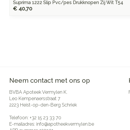
Suprima 1222 Slip Pvc/pes Drukknopen Zij Wit T54
€ 40,70
Neem contact met ons op
BVBA Apoteek Vermylen K.
Leo Kempenaersstraat 7
2223
Heist-op-den-Berg Schriek
Telefoon:
+32 15 23 33 70
E-mailadres:
info@
apotheekvermylen.be