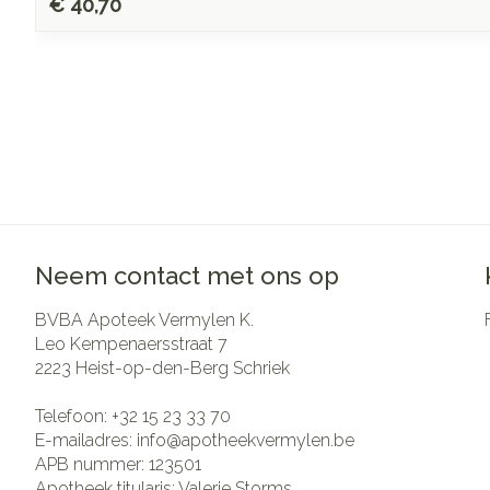
€ 40,70
Neem contact met ons op
BVBA Apoteek Vermylen K.
Leo Kempenaersstraat 7
2223
Heist-op-den-Berg Schriek
Telefoon:
+32 15 23 33 70
E-mailadres:
info@
apotheekvermylen.be
APB nummer:
123501
Apotheek titularis:
Valerie Storms