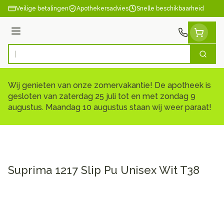
Ga naar de inhoud
Veilige betalingen
Apothekersadvies
Snelle beschikbaarheid
Menu
Zoek
Product, merk, categorie...
Wij genieten van onze zomervakantie! De apotheek is
gesloten van zaterdag 25 juli tot en met zondag 9
augustus. Maandag 10 augustus staan wij weer paraat!
Suprima 1217 Slip Pu Unisex Wit T38