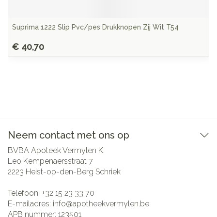
Suprima 1222 Slip Pvc/pes Drukknopen Zij Wit T54
€ 40,70
Neem contact met ons op
BVBA Apoteek Vermylen K.
Leo Kempenaersstraat 7
2223
Heist-op-den-Berg Schriek
Telefoon:
+32 15 23 33 70
E-mailadres:
info@
apotheekvermylen.be
APB nummer:
123501