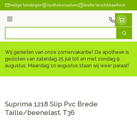
Ga naar de inhoud
Veilige betalingen
Apothekersadvies
Snelle beschikbaarheid
Menu
Zoek
Product, merk, categorie...
Wij genieten van onze zomervakantie! De apotheek is
gesloten van zaterdag 25 juli tot en met zondag 9
augustus. Maandag 10 augustus staan wij weer paraat!
Suprima 1218 Slip Pvc Brede
Taille/beenelast. T36