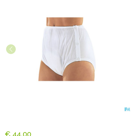
Suprima 1222 Slip Pvc/pes D
€ 44,00