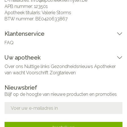
E-mailadres:
info@
apotheekvermylen.be
APB nummer:
123501
Apotheek titularis:
Valerie Storms
BTW nummer:
BE0420633867
Klantenservice
FAQ
Uw apotheek
Over ons
Nuttige links
Gezondheidsnieuws
Apotheker
van wacht
Voorschrift
Zorgtarieven
Nieuwsbrief
Blijf op de hoogte van nieuwe producten en promoties
E-mail adres