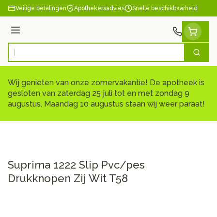
Ga naar de inhoud
Veilige betalingen
Apothekersadvies
Snelle beschikbaarheid
Menu
Zoek
Product, merk, categorie...
Wij genieten van onze zomervakantie! De apotheek is
gesloten van zaterdag 25 juli tot en met zondag 9
augustus. Maandag 10 augustus staan wij weer paraat!
Suprima 1222 Slip Pvc/pes
Drukknopen Zij Wit T58