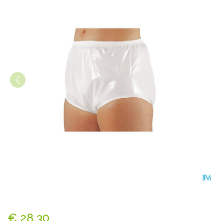
Suprima 1265 Slip Pvc/pes U
€ 28,30