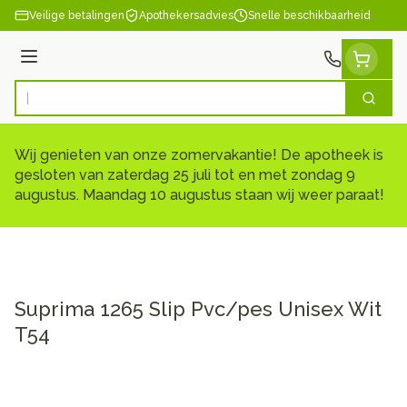
Ga naar de inhoud
Veilige betalingen
Apothekersadvies
Snelle beschikbaarheid
Menu
Zoek
Product, merk, categorie...
Wij genieten van onze zomervakantie! De apotheek is
gesloten van zaterdag 25 juli tot en met zondag 9
augustus. Maandag 10 augustus staan wij weer paraat!
Suprima 1265 Slip Pvc/pes Unisex Wit
T54