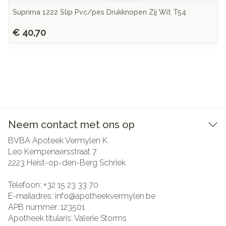
Suprima 1222 Slip Pvc/pes Drukknopen Zij Wit T54
€ 40,70
Neem contact met ons op
BVBA Apoteek Vermylen K.
Leo Kempenaersstraat 7
2223
Heist-op-den-Berg Schriek
Telefoon:
+32 15 23 33 70
E-mailadres:
info@
apotheekvermylen.be
APB nummer:
123501
Apotheek titularis:
Valerie Storms