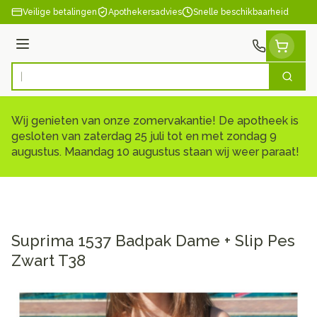
Ga naar de inhoud
Veilige betalingen
Apothekersadvies
Snelle beschikbaarheid
Menu
Zoek
Product, merk, categorie...
Wij genieten van onze zomervakantie! De apotheek is
gesloten van zaterdag 25 juli tot en met zondag 9
augustus. Maandag 10 augustus staan wij weer paraat!
Suprima 1537 Badpak Dame + Slip Pes
Zwart T38