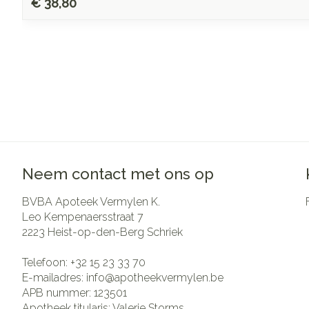
€ 38,80
Neem contact met ons op
BVBA Apoteek Vermylen K.
Leo Kempenaersstraat 7
2223
Heist-op-den-Berg Schriek
Telefoon:
+32 15 23 33 70
E-mailadres:
info@
apotheekvermylen.be
APB nummer:
123501
Apotheek titularis:
Valerie Storms