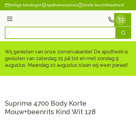
Ga naar de inhoud
Veilige betalingen
Apothekersadvies
Snelle beschikbaarheid
Menu
Zoek
Product, merk, categorie...
Wij genieten van onze zomervakantie! De apotheek is
gesloten van zaterdag 25 juli tot en met zondag 9
augustus. Maandag 10 augustus staan wij weer paraat!
Suprima 4700 Body Korte
Mouw+beenrits Kind Wit 128