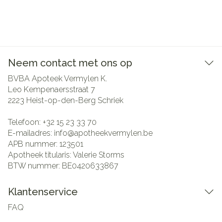
Neem contact met ons op
BVBA Apoteek Vermylen K.
Leo Kempenaersstraat 7
2223
Heist-op-den-Berg Schriek
Telefoon:
+32 15 23 33 70
E-mailadres:
info@
apotheekvermylen.be
APB nummer:
123501
Apotheek titularis:
Valerie Storms
BTW nummer:
BE0420633867
Klantenservice
FAQ